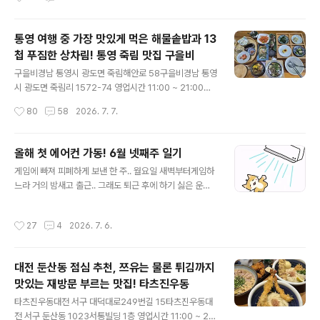
팍! 비주얼 좋고~ 기본찬으로 아삭이 고추, 생양파,쌈장과
항상 시끄럽고복작한 둔산동에서아늑하고 낭만 있는조명
겉절이, 깍두기 함께 주..
분위기가 좋았던 수국 데이트는 물론 일행들과 도란도란이
야기하면서 반주하기 좋았던 곳! 안내받자마자 기본 안주
통영 여행 중 가장 맛있게 먹은 해물솥밥과 13
로크래커와 프레첼 내주셔서맛있게 입맛 돋우며 메뉴 구경
첩 푸짐한 상차림! 통영 죽림 맛집 구을비
하는데전체적으로 비주얼이나 구성 대비해가성비가 너무
글 내용
너무 좋아 보였다. 4가지 메뉴를 한상에 맛볼 수 있는 수국
구을비경남 통영시 광도면 죽림해안로 58구을비경남 통영
한상차림 세트 49,000갓김치 파스타 18,000 김치우동
시 광도면 죽림리 1572-74 영업시간 11:00 ~ 21:00브
에 하이볼도 함께 주문! 요즘은 한두 잔만 마셔도술값이 훅
레이크타임 15:00 ~ 17:00 가게 건물 뒤쪽에널찍한 전용
작성시간
80
58
2026. 7. 7.
훅 올라가는데여긴 하이볼 주문 이후리필이 3천원에 가능
주차장 따로 있다. 통영 버스 터미널 근처,바닷가 바로 앞에
한 데다샷도 진하게 / 연..
위치해풍경도 좋고 내부도 밝고 널찍한 데다룸까지 갖춰져
있어가족 모임, 외식까지프라이빗하게 가능한 죽림 맛집
올해 첫 에어컨 가동! 6월 넷째주 일기
구을비 심지어 혼밥까지 친절히 환영해 주셔서단체부터 혼
글 내용
게임에 빠져 피폐하게 보낸 한 주.. 월요일 새벽부터게임하
자까지 부담 없이 식사 가능! 해물과 해초가 골고루 들어간
느라 거의 밤새고 출근.. 그래도 퇴근 후에 하기 싫은 운동
해물모둠솥밥 22,000 주문! 주문 즉시 주르륵 차려지는기
꾸역꾸역 해내고집 가서 일찍 잠들었다. 화요일은 꼬북이
본 상차림 멸치볶음, 김치, 김, 명란젓, 샐러드부터잡채, 오
보러 신탄 간 날 집에 신탄진 시장표 족발과엄마표 참외 비
징어 초무침, 생선구이,계란찜, 나물 2종, 브로콜리 & 버섯
작성시간
27
4
2026. 7. 6.
빔국수 있어서저녁 안 먹으려던 생각 싹 잊고맛있게 비워
숙회까지 잡채는 국물 촉촉하니불지도 않고 따듯했고..
냈다.. 본가엔 다이어트 방해꾼들 밖에 없군.. 수요일은 갑
자기 생긴 저녁약속으로퇴근하자마자1차로 칼국수 맛있게
대전 둔산동 점심 추천, 쯔유는 물론 튀김까지
먹고 2026.06.29 - [맛집일기] - 수많은 공주칼국수 식
맛있는 재방문 부르는 맛집! 타츠진우동
당중에서도 단연 맛있는 대전 둔산동 맛집, 둔산공주칼국
글 내용
수 수많은 공주칼국수 식당중에서도 단연 맛있는 대전 둔
타츠진우동대전 서구 대덕대로249번길 15타츠진우동대
산동 맛집, 둔산공주칼국수공주칼국수 대전 서구 둔산북로
전 서구 둔산동 1023서통빌딩 1층 영업시간 11:00 ~ 20: