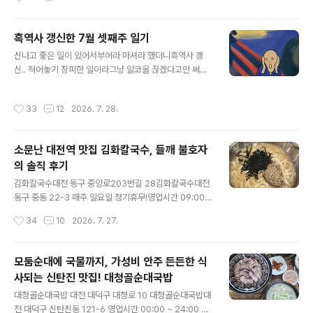
기본으로 쌈채소, 쌈장, 마늘과양배추 샐러드, 김치,파채&
따로 없고근처 골목가나 노상 주차장이용해야 하나 자리
콩나물무침..
협소한 편 대전 둔산동 갤러리아 맞은편,은하수 네거리 뒤
쪽 골목가에적색 벽돌 외관으로 눈에 띄는함박스테이크 맛
흑역사 갱신한 7월 셋째주 일기
집 도군함박 근처 직장인분들이나 현지인들로평일, 주말
글 내용
신나고 좋은 일이 있어서부어라 마셔라 했더니흑역사 갱
할 것 없이식사 시간엔 만석이었던 걸로 기억하는데..나도
신.. 적어놓기 창피한 일이라그냥 알코올 끊겠다고만 써야
가~끔 찾아갔던 곳으로오랜만에 재방문해봤다. 자리 안내
지.. 월요일은 새벽까지 게임하다출근해서 그런지하루 종
받은 후메뉴 정해 카운터에서선결제하면 된다. 카레함박 1
일 피곤에 시달리다가집 가서 11시도 전에 일찍 잠들었다.
1,900 음료수 함께 주문! 주문 후 10분이 채 안되어반상차
작성시간
33
12
2026. 7. 28.
화요일은 유독 더웠던 것 말곤특별한 일 없었고..수요일도
림으로 정갈하게 등장! 깍두기, 단무지, 치커리 샐러드,밥과
11시 전에 일찍 잠들어서하루가 별거 없었다. 목요일은 퇴
함께..
근 후다음날이 공휴일로 쉬는 날이라늦게까지 피시방에서
소문난 대전역 맛집 김화칼국수, 들깨 불호자
게임 실컷 하고 집 들어갔다. 금요일은 밥도 다 거르고종일
의 솔직 후기
잠만 자다가저녁엔 친구 집들이 겸 생일파티약속이 있어
글 내용
송촌동 갔다. 맛있는 거 밖에 없었던 집들이 만찬 집주인 겸
김화칼국수대전 동구 중앙로203번길 28김화칼국수대전
생일 주인공인데우리 준다고 추첨선물까지준비한 거 왜 이
동구 중동 22-3 매주 일요일 정기휴무!영업시간 09:00 ~
렇게 귀엽고 웃겨 결과는 2등에 당첨돼서디올 립밤 받았
20:00브레이크타임 14:30 ~ 16:00마지막 주문 14:00,
작성시간
34
10
2026. 7. 27.
다! 이렇게 정말 즐거운 시간만..
19:30 까지 가게 주차장은 따로 없어서근처 주차장 유료
이용해야 한다. 대전에서 칼국수 맛집으로 손꼽혀타지에서
여행온 분들도 많이 방문한다는대전역 칼국수 맛집 김화칼
모둠순대에 국물까지, 가성비 안주 든든한 식
국수 뭔가 비주얼 보면 예상 가능한맛일 것 같아서 굳이 찾
사되는 신탄진 맛집! 대청골순대국밥
아가 보진 않았었다가마침 기차시간 텀이 좀 생겨서식사하
글 내용
러 들러봤다. 토요일 점심 피크시간이었는데회전율이 빨라
대청골순대국밥 대전 대덕구 대청로 10 대청골순대국밥대
서 대기는 20분 좀 안 걸렸다. 배가 고픈 편은 아니었지만
전 대덕구 신탄진동 121-6 영업시간 00:00 ~ 24:00 가