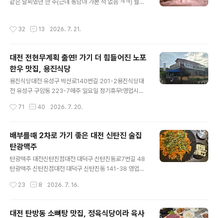
같은 날씨였던 한 주(근데 동남아 가본 적 없음 ㅋㅋ) 월요
자, 더덕구이, 부추전,계란찜 등이 서비스 메뉴라는 점 굿
일은 지치는 하루힐링할 급 저녁 약속 성사 단짠한 파인애
굿! 아구찜 2인 小 47,000서비스 추가메뉴더덕구이 공깃
플 볶음밥,짜조, 쌀국수 등맛있는 거 잔뜩 먹어주고 뽑기방
밥까지 주문! 금방 기본찬은 열무김치,연근무침, 잡채, 양배
작성시간
32
13
2026. 7. 21.
들러 천원에귀여운 거북이 인형 겟☆ 화요일은 꼬북이 보
추 샐러드,치커리 샐러드로 5가지 내주셨고 메인보다 먼
러퇴근하자마자 신탄진 간 날 저녁 안 먹으려고 했는데동
저..
생이 땡겨요 할인쿠폰?뭐 잔뜩 있다고 치킨 쏜대서푸라닭
대전 전현무계획 출연! 가기 더 힘들어진 노포
마늘 치킨에 맥주 시원하게 마시고피자까지 먹었던 것 같
한우 맛집, 용진식당
은데..사진이 없네.. 수요일은 밤늦게까지메이플 플래닛하
글 내용
는 바람에피곤에 절은 채로 출근.. 요즘 피시방 가면 로스트
용진식당대전 유성구 박산로140번길 201-2용진식당대
아크하고집에선 메이플플래닛하고게임 너무 많이 하나.....
전 유성구 구암동 223-7매주 일요일 정기휴무!영업시간
2026.07.15 - [맛집일기] - 대전 탄방동 소뼈탕 맛집, 정
11:30 ~ 21:30브레이크타임 14:30 ~ 17:00마지막 주
작성시간
71
40
2026. 7. 20.
육식당이라 육사..
문 13:30, 20:30 까지가게 옆 널찍한 공터 주차장 있다.
대전에 이미 아는 사람들은 알았던현지인 맛집 용진식당
배부르게 먹기엔 가격이 가격인지라언젠가 가보고 싶다~
배부를때 2차로 가기 좋은 대전 신탄진 술집
만 하던 곳인데마침 회식 장소로 정해지게 되었다! 우연히
탄광맥주
딱 예약하는 시기쯤전현무계획에도 소개된 듯 내부엔 주택
글 내용
가정집 흔적이 그대로 국내산 한우에 2주 정도숙성시킨 고
탄광맥주 대전신탄진점대전 대덕구 신탄진동로7번길 48
기만 내주신다고! 회식으로 예약되어 있던 터라미리 세팅
탄광맥주 신탄진점대전 대덕구 신탄진동 141-38 영업시
되어 있었던 기본 상차림 파채, 김치 3종, 콩나물,궁채장아
간 17:00 ~02:00 가게 바로 앞3대 정도 주차 가능한 공
작성시간
23
8
2026. 7. 16.
찌, 쌈장, 마늘, 소금과꽈리고추 조림이 있었는데이게 특히
간 있고가까운 거리에 저렴한신탄진 공영 주차장 있다. 신
밥도둑인 맛..
탄진역 맞은편 골목 안쪽에위치하고 있는 탄광맥주 평일
저녁이었는데모임 하시는 손님들로바글바글했다. 날이 더
대전 탄방동 소뼈탕 맛집, 정육식당이라 육사
워서 그런지시원한 맥주 드시러 많이 나오시는 듯 저녁을