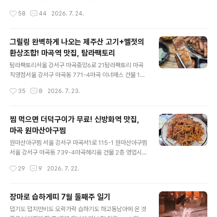
줄 서다 들어오기도 했고왔을 때 수육까지 맛보고 싶어서
게 옆, 뒤쪽으로전용 주차공간 있다. 신탄진역 바로 맞은편
작성시간
58
44
2026. 7. 24.
칼국수 7,000수육 소 13,000 주문! 테이블엔 양념과 김
근처에 위치한순대국밥 전문점▼ 대청골 순대국밥 ▼ 20
치통이..
25.01.13 - [맛집일기] - 겉절이가 맛있는 신탄진 24시간
국밥집! 대청골순대국밥 겉절이가 맛있는 신탄진 24시간
그릴링 완벽하게 나오는 제주산 고기+멜젓의
국밥집! 대청골순대국밥대청골순대국밥전문점대전 대덕구
환상조합! 마곡역 맛집, 탐라팩토리
신탄진동 121-6 영업시간 00:00 ~ 24:00 가게 뒤쪽 골
글 내용
목에작은 전용 주차장 있다. 신탄진에서 오픈한 지최소 10
탐라팩토리서울 강서구 마곡중앙6로 21탐라팩토리 마곡
년은 훌쩍 넘은로컬 국밥집 대청골순대국밥 10대, 20gyu
직영점서울 강서구 마곡동 771-4마곡 이너매스 건물 1층
ng-song.tistory.com 가물가물하지만 20년도 전?부터
매주 일요일 정기휴무!영업시간월,화,수,목,금 15:00 ~ 2
작성시간
35
8
2026. 7. 23.
있었던 곳으로24시간이라 친구들은 물론가족들과도 ..
2:00토 16:30 ~ 23:00 주차는 마곡 이너매스 건물지하
주차장 이용 후 말씀드리면등록해 주신다. 주말 저녁은 고
기지!하면서 즉흥적으로 근처 맛집 찾다가가보게 된 탐라
찜 먹으면 더덕구이가 무료! 신방화역 맛집,
팩토리 평소 삼겹보다 오겹을 선호하는 내게제주산 오겹살
마곡 원마산아구찜
고기는실패 없이 맛있겠지하는 기대감 가득 안고 방문해
글 내용
봤다. 고민 없이 생오겹살 2인 38,000한우육회 28,000
원마산아구찜 서울 강서구 마곡서1로 115-1 원마산아구찜
한우 된장찌개 10,000 공깃밥까지 주문! 기본 상차림은
서울 강서구 마곡동 739-4마곡헤리움 건물 2층 영업시간
쌈채소,명이나물, 파김치, 도토리묵, 배추김치,콩나물무침,
11:00 ~ 21:30브레이크타임 15:00 ~ 16:30(주말은 브
작성시간
29
9
2026. 7. 22.
쌈무까지고기랑 먹으면 맛있는 것들핵심만 쏙쏙 준비된 느
레이크타임 X)마지막 주문 20:30 까지 주차는 마곡헤리
낌! 고..
움 지하주차장이용 후 카운터 말씀 드리면등록해 주신다.
신방화역 바로 근처 건물2층에 위치한 원 마산 아구찜 평
장마로 습하게띠 7월 둘째주 일기
화로운 주말 저녁,정말 즉흥적으로 아구찜 먹고 싶어진일
글 내용
덥기도 덥지만비도 오락가락 습하기도 하고동남아에 온 것
행 때문에 찾아가 봤다. 찜이나 탕메뉴 주문 시코다리, 피