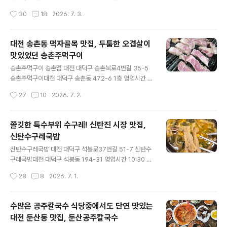
36 둔산공주칼국수대전 서구 둔산동 963대영프라자 건
00브레이크타임 15:00 ~ 17:00마지막 주문 19:30 까지
작성시간
30
18
2026. 7. 3.
물 1층 매주 일요일 정기휴무!영..
주차는 건물 서통빌딩주차장이용 후 카운터에 말씀드리면
1시간 지원해 주신다. 대전 핫플 둔산동에서점심, 저녁 할
것 없이식사시간 되면 북적이는우동 맛집 타츠진우동 202
대전 송촌동 먹자골목 맛집, 두툼한 오겹살이
5.09.11 - [맛집일기] - 대전 둔산동 마제소바 맛집, 타츠
맛있었던 송촌주먹구이
진 우동 재방문 후기 대전 둔산동 마제소바 맛집, 타츠진 우
글 내용
동 재방문 후기타츠진우동대전 서구 둔산동 1023서통빌
송촌주먹구이 송촌점 대전 대덕구 송촌북로4번길 35-5
딩 건물 1층영업시간 11:00 ~ 20:00(일요일만 11:00 ~
송촌주먹구이대전 대덕구 송촌동 472-6 1층 영업시간 1
15:00)브레이크타임 15:00 ~ 17:00(일요일은 브레이크
6:00 ~ 23:00 가게 주차장은 따로 없고도보 3분 거리에
작성시간
27
10
2026. 7. 2.
타임 X)마지막 주문 19:30 까지주차는 ..
저렴하고 주말엔 무료 이용 가능한송촌동 공영주차장 있
다. 송촌동 먹자골목 한가운데 안쪽에위치해 있는 송촌주
먹구이 내가 방문했던 날엔가게 앞에 소주 무제한 이벤트
쫄깃한 특수부위 수구레! 신탄진 시장 맛집,
중이라는현수막이 붙어있었는데언제까지 인지는 모르겠
신탄수구레국밥
다.. 내부엔 동그란 양철 테이블10개 정도 오겹살과 목살섞
글 내용
어서 골고루 주문! 친구들과의 모임장소로 찾아가 본송촌
신탄수구레국밥 대전 대덕구 석봉로37번길 51-7 신탄수
주먹구이 약속 시간보다 살짝 늦게 간 바람에고기는 이미
구레국밥대전 대덕구 석봉동 194-31 영업시간 10:30 ~
구워지고 있었지만 ㅋㅋ 기본찬 푸짐해 보여서 좋았고파
20:30브레이크타임 15:00 ~ 16:30마지막 주문 19:40
작성시간
28
8
2026. 7. 1.
채, 맬젓, 김치등다 맛깔났다. 굵은 후추소금 솔솔 뿌린 오
까지 가게 앞 복지회관 건물 쪽에주차 가능한 공간 있고도
겹살은불판에서 앞뒤 살짝 구워지면..
보 3분 거리에 무료 이용 가능한시장 공영주차장 있다. 신
탄진 시장 안에 농협 마트를 지나좁은 골목 안쪽으로 쭉 들
수많은 공주칼국수 식당중에서도 단연 맛있는
어가면마트 뒤쪽 주차장 입구 앞에위치해 있는 신탄수구레
대전 둔산동 맛집, 둔산공주칼국수
국밥집 내부는 혼밥도 편하게 가능한 좌석과한쪽으로 4인
글 내용