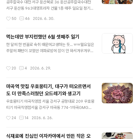
석 테이블도 8개 정도로아늑하면서도 널찍한 편이었다. 수
공주칼국수 대전 서구 둔산북로 36 둔산공주칼국수대전
구레라는 부위를 한 번도먹어본 적이 없어 계속 궁금했는
서구 둔산동 963대영프라자 건물 1층 매주 일요일 정기휴
데마침 시장 안에 수구레 국밥집이생겼다 그래서 가족들
무!영업시간월,화,수,목,금 11:00 ~ 20:00토 10:30 ~ 1
작성시간
50
46
2026. 6. 30.
이끌고 찾아와 봤다. 수구레 국밥 10,000한우 육회 25,0
6:00 주차는 대영프라자 건물지하 주차장 이용 후카운터
00 선지..
말씀 드리면 등록해 주신다. 대전 둔산동 앞 대영프라자 건
물1층에 위치한 공주칼국수 근처 직장인들로 점심, 저녁 할
먹는데만 부지런했던 6월 셋째주 일기
것 없이식사시간에 항상 붐비는 곳! 내부는 항상 사람으로
글 내용
한 달에 한 번꼴로 숙취 때문에고생하는 듯... ㅠㅠ월요일은
복작여사진을 못 찍었지만..4인석 6 테이블, 2인석 2 테이
주말에 패턴이 꼬였던 여파로밤에 잠이 안 와서겨우겨우
블 정도로손님수 대비 아늑한 편 일행들과 다양하게 시켜
한 시간이라도 자고 출근..퇴근 후 운동도 저녁도 패스하고
나눠 먹기로! 얼큰이 칼국수 9,000순한맛 칼국수 9,000
너무너무 피곤해서10시도 되기 전에 일찍 잠들었다.화요
족발 10,000두부 두루치기 15,000칼국수 사리 추가 3,0
작성시간
20
4
2026. 6. 29.
일은 퇴근 후직장 동료분들과 벼르던 저녁 먹으러지하철
00 주문! 주문한지 10분이 채 안 되어두부 ..
타고 은행동으로!2026.06.23 - [맛집일기] - 이젠 회전
초밥 아닌 회전훠궈! 1인 팟에 원하는 재료 무한리필로 맘
마곡역 맛집 우호뭉티기, 대구가 떠오르면서
껏 먹는 대전 은행동 맛집, 용가회전훠궈 이젠 회전초밥 아
도 더 만족스러웠던 오드레기와 생고기
닌 회전훠궈! 1인 팟에 원하는 재료 무한리필로 맘껏 먹는
글 내용
대전 은행동 맛집, 용용가회전훠궈 대전점 대전 중구 중앙
우호뭉티기 마곡직영점 서울 강서구 공항대로 209 우호뭉
로156번길 16 용가회전훠궈 대전점대전 중구 은행동 14
티기 마곡직영점서울 강서구 마곡동 774-1마곡GMG엘
3-2패션앤비 건물 3층 영업시간 11:00 ~ 22:00마지막
스타 건물 1층 매주 일요일 정기휴무!영업시간 11:00 ~ 2
작성시간
24
14
2026. 6. 26.
주문 20:30 까..
3:00브레이크타임 14:30 ~ 17:00(토요일은 브레이크타
임 X)마지막 주문 22:30 까지 주차는 마곡GMG엘스타
건물지하주차장 이용 후카운터 말씀드리면 3시간까지등록
식재료에 진심인 이자카야에서 만든 작은 오
지원해 주신다. 마곡역에서도 발산역에서도 가까운서울 뭉