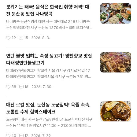
었던▼ 둔산동 양꼬치 무gyung-song.tistory.com 새우볶음밥까지 야무지게 뿌
분위기는 태국! 음식은 한국인 취향 저격! 대
시고디저트로 우유 아이스크림까지맛있게 먹은 후이마트 들러서 신상 우베찰떡파이
전 둔산동 맛집 나나방콕
까까에복숭아까지 하나 얻어 왔던 하루 화요일은 ..
글 내용
나나방콕 둔산직영점 대전 서구 대덕대로 248 나나방콕
둔산직영점대전 서구 둔산동 1370넥서스밸리 오피스텔
A동 1층 영업시간 11:00 ~ 21:30마지막 주문 20:50 까
작성시간
29
15
2026. 8. 3.
지 주차는 동 상관없이넥서스밸리 건물 지하주차장 이용
후말씀드리면 90분 등록해 주신다. 둔산동 삼성 전자 건물
바로 근처큰 길가에 있어서 그런지오픈할 때부터 눈에 띄
연탄 불맛 입히는 숙성 생고기! 양천향교 맛집
었던태국 요리 맛집 나나방콕 가봐야지 하고 벼르고 있다
다래정연탄불생고기
가시간 맞은 일행들과 함께즉흥 방문해 봤다. 태국에서 직
글 내용
접 해외에 있는태국 요리 전문점 중맛을 보증하는 타이셀
다래정연탄불생고기 향교점 서울 강서구 강서로74길 17
렉트?인정받은 직영점이라고! 내부는 깔끔, 쾌적하고 널찍
다래정연탄불생고기 향교점서울 강서구 등촌동 751 영업
한데다인테리어에서 물씬 풍기는이국적인 분위기가 좋았
시간월,화,수,목,금,토 15:00 ~ 01:00마지막 주문 00:30
작성시간
38
16
2026. 7. 30.
다. 테이블엔 무선충전기, 머리끈,물티슈, 치실 등편의용품
까지일요일 13:00 ~ 24:00마지막 주문 23:20 까지 가
센스 있게 비치되어 있고소스도..
게 바로 앞6대 정도 주차 가능한 공간 있다. 역 출구 바로
근처에 위치한양천향교 맛집 다래정연탄불생고기 주말 오
대전 로컬 맛집, 둔산동 도군함박! 육즙 촉촉,
후 7시 넘어서늦은 저녁 먹으러즉흥적으로 찾아간 곳이었
도톰한 수제 함박스테이크
는데슬러시 소주, 슬러시 맥주냉장고가 따로 있을 정도로
글 내용
시원한 술에 진심인 곳이어서 그런지반주하시는 동네분들
도군함박 대전 서구 둔산남로9번길 51 도군함박대전 서구
이 아직도 많았다. 연탄불에 구워 먹는양념고기는 맛이 없
둔산동 1195 1층 영업시간 11:00 ~ 21:00브레이크타임
을 수가 없지 돼지왕갈비 2인 30,000 공깃밥까지 주문!
15:00 ~ 17:00마지막 주문 20:30 까지 가게 주차장은
작성시간
40
12
2026. 7. 29.