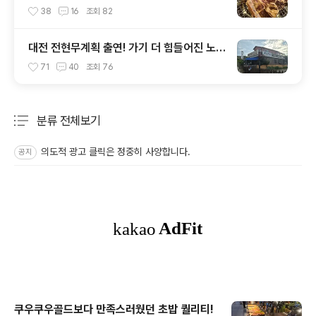
다래정연탄불생고기
38
16
조회
82
대전 전현무계획 출연! 가기 더 힘들어진 노포
한우 맛집, 용진식당
71
40
조회
76
분류 전체보기
주요 글 목록
의도적 광고 클릭은 정중히 사양합니다.
공지
쿠우쿠우골드보다 만족스러웠던 초밥 퀄리티!