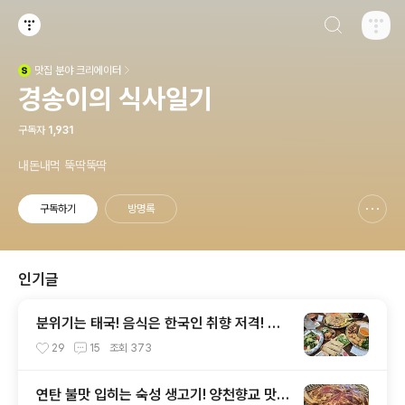
검색하기
티스토리
맛집
분야 크리에이터
(새창열림)
경송이의 식사일기
구독자
1,931
내돈내먹 뚝딱뚝딱
구독하기
방명록
신고하기 레이어
열기
인기글
분위기는 태국! 음식은 한국인 취향 저격! 대
전 둔산동 맛집 나나방콕
29
15
조회
373
연탄 불맛 입히는 숙성 생고기! 양천향교 맛집