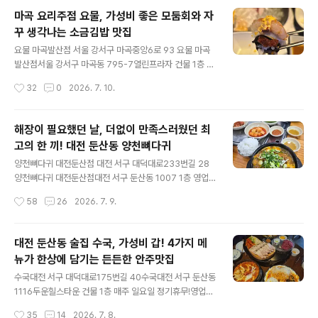
집 현시각 남녀노소 안 가리고 신탄진에서 제일 핫한 신상
마곡 요리주점 요물, 가성비 좋은 모둠회와 자
고기 맛집 내동집내동집 신탄진점대전 대덕구 신탄진동 1
꾸 생각나는 소금김밥 맛집
41-6 영업시간 15:00 ~ 03:00마지막 주문 02:00 까지
글 내용
가게 주차장은 따로 없고근처 골목가나 도보 2분 거리의신
요물 마곡발산점 서울 강서구 마곡중앙6로 93 요물 마곡
탄진 공영주차장저렴하니 유료 이용이 편하겠gyung-so
발산점서울 강서구 마곡동 795-7열린프라자 건물 1층 영
ng.tistory.com ▲ 여전히 기본찬 구성 좋고 ▲세트 가
업시간 14:00 ~ 02:00 주차는 열린프라자 건물 지하 1층
작성시간
32
0
2026. 7. 10.
성비 좋고고..
주차 후 카운터 말씀드리면2~3시간 지원해 주신다. 발산
역 가까이 위치해 있는마곡 횟집 요물 사장님이 여럿이 모
여도 회 못먹는 사람을 위해튀김이나 파스타 등요리 메뉴
해장이 필요했던 날, 더없이 만족스러웠던 최
도 다양히 준비되어 있어근처 직장인들에게 회식 맛집으로
고의 한 끼! 대전 둔산동 양천뼈다귀
이미 입소문 나있는 것 같았다. 날것 좋아하는 내게먹고 싶
글 내용
은게 너무너무 많았던 메뉴판..정말 다 시켜버리고 싶은 충
양천뼈다귀 대전둔산점 대전 서구 대덕대로233번길 28
동누르느라 힘들었다. 지금은 이미지 메뉴판보다가격이 조
양천뼈다귀 대전둔산점대전 서구 둔산동 1007 1층 영업
금씩 오른 듯..? 모둠회 小 50,000갑오달마 소금김밥 20,
시간 00:00 ~ 24:00 국제빌딩 지하주차장무료 이용 가
작성시간
58
26
2026. 7. 9.
000 주문! 그리고 술마실 생각은 없었는데가위바위보 이
능하나자리 협소한 편 직장 동료분의 추천으로원래 가려던
기면주류 선택 가..
해장국집을 지나쳐즉흥 방문해 본둔산동 양천뼈다귀 주변
에 태평소국밥, 타향골따귀탕,진성민속촌 등등해장국집이
대전 둔산동 술집 수국, 가성비 갑! 4가지 메
굉장히 많은데다 제치고 누군가의 선택을 받은곳이라니더
뉴가 한상에 담기는 든든한 안주맛집
욱 궁금해졌다. 내부는 널찍, 쾌적했고저녁 시간이 될수록
글 내용
식사하는 분들 점점 더 많아졌고포장하시는 분들도 많았
수국대전 서구 대덕대로175번길 40수국대전 서구 둔산동
다. 자리 앉자마자 뼈다귀해장국 11,000 주문! 금방 바글
1116두운힐스타운 건물 1층 매주 일요일 정기휴무!영업시
바글 끓으며 나온뼈다귀 해장국 송송 썬 대파 팍!들깻가루
간 18:00 ~ 02:00 가게 주차장은 따로 없다. 술집 거리로
작성시간
35
14
2026. 7. 8.