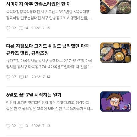
시미까지 아주 만족스러웠던 한 끼
안 먹은 늦은 시간이라밥에도 어울리는 메뉴가 먹고 싶었
글 내용
다. 매콤오돌뼈볶음 25,900셀프주먹밥 3,000 주문! 신
육육대장정육식당대전 서구 도산로393번길 6육육대장
상으로 보여 추가 주문해 본제로 유자 사이다 알코올 1도
정육식당 탄방본점대전 서구 탄방동 78-6 영업시간월,화,
안 들어가 있지만뭔가 하이볼 마시는 느낌?으로다가꽤 맛
수,목,금,토 11:00 ~ 22:00브레이크타임 15:00 ~ 17:0
작성시간
32
14
2026. 7. 15.
있었다. 주문한 지 20분 만에버너 위에 올려주신 오돌뼈
0일 16:00 ~ 22:00(주말은 브레이크타임 X)마지막 주문
볶음과김가루, 마요네즈 듬뿍..
21:10 까지 가게 바로 앞 널찍한전용 주차장 완비되어 있
다. 대전 용문역 근처 널찍한 주차장과 홀이 있어외식이나
다른 지점보다 고기도 튀김도 큼직했던 마곡
모임 하기에도 좋아 보였던탄방동 정육식당 육육대장 한화
규카츠 맛집, 규카츠정
선수들은 물론동네 현지인분들도 많은 대전 로컬 맛집소뼈
글 내용
탕 10,000육사시미 25,000맛보기 육회 9,000날고기에
규카츠정 마곡점서울 강서구 공항대로 227규카츠정 마곡
빠뜨리면 섭섭한청하까지 주문! 홀 가운데 깔끔하게 관리
점서울 강서구 마곡동 774-4마곡센트럴타워1차 건물 1층
되고 있던셀프바엔 먹음직한 반찬 종류가굉장히 많았다.
영업시간 11:00 ~ 21:00브레이크타임 15:00 ~ 17:00
작성시간
37
13
2026. 7. 14.
일단 직원분이 차려주신도라지, 오이 초무침, 콩나물 무침,
(주말은 브레이크타임 X)마지막 주문 14:30, 20:30 까지
볶은 김..
주차는 마곡센트럴타워1차지하주차장 이용후 말씀드리면
2시간까지 등록해 주신다. 2026.06.09 - [맛집일기] -
6월도 끝! 7월 시작하는 일기
바로바로 구워 먹는 겉바삭 속육즙촉촉한 규카츠 맛집, 대
글 내용
적당히 도파민 챙기고적당히 휴식 취했다.라고 생각하고
전 둔산동 규카츠정 바로바로 구워 먹는 겉바삭 속육즙촉
싶은 한 주 월요일은 꼬북이 보러 신탄으로 둥가둥가우리
촉한 규카츠 맛집, 대전 둔산동 규카츠정규카츠정 대전 서
무릎 부기 방구넘너무 귀여워발바닥 조물조물턱살 조물조
구 대덕대로241번길 20 규카츠정 둔산점대전 서구 둔산
물촉촉한 코 뽀뽀도 쫍쫍 실컷 괴롭혀 주고늦은 저녁 먹으
동 1022 1층 영업시간 11:30 ~ 21:00브레이크타임 15:
작성시간
32
10
2026. 7. 13.
러 내동집 갔다. 2024.12.16 - [맛집일기] - 현시각 남녀
00 ~ 17:00마지막 주문 14:30, 20:30 까지 ..
노소 안 가리고 신탄진에서 제일 핫한 신상 고기 맛집 내동