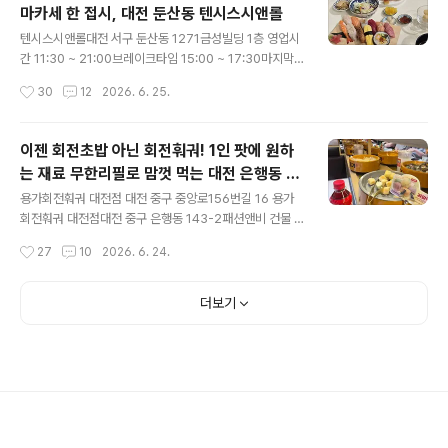
마카세 한 접시, 대전 둔산동 텐시스시앤롤
티기 맛집우호뭉티기 뭉티기는 당일 도축한 우둔살을하루
글 내용
이내 먹어야 해서신선도 유지를 위해 뭉텅뭉텅썰어낸 모양
텐시스시앤롤대전 서구 둔산동 1271금성빌딩 1층 영업시
에서 따온 이름이라고 한다. 그래서 월~금엔 당일도축한
간 11:30 ~ 21:00브레이크타임 15:00 ~ 17:30마지막
뭉티기,휴일에는 숙성뭉티기를 선보이신다고! 소 한 마리
주문 20:00 까지 가게 주차장은 따로 없고근처는 주차 자
작성시간
30
12
2026. 6. 25.
에 200g만 나오는특수부위 오드레기와생고기, 전골까지
리 마땅치 않은 도로앞이라노상 주차 유료 이용하거나18
가성비 좋게세트로 즐길 수 있는 ..
시 이후 무료 개방하는대전 시청 주차장 이용이 편하겠다.
둔산동 은하수 네거리에서시청 가는 길목에 위치한초밥 맛
이젠 회전초밥 아닌 회전훠궈! 1인 팟에 원하
집 텐시스시앤롤 대전 탄방동 이자카야인 텐시에서초밥 전
는 재료 무한리필로 맘껏 먹는 대전 은행동 맛
문점으로 따로 운영하시는곳이라고! 이왕 온 김에 최대한
글 내용
집, 용가회전훠궈
많은 초밥 맛볼 수 있는 텐시 오마카세 14p 30,000 일행
용가회전훠궈 대전점 대전 중구 중앙로156번길 16 용가
은 모둠초밥,리뷰이벤트로우유튀김까지 주문! 테이블엔 기
회전훠궈 대전점대전 중구 은행동 143-2패션앤비 건물 3
본으로 간장,락교, 단무지 덜어먹을 수 있게준비되어 있었
층 영업시간 11:00 ~ 22:00마지막 주문 20:30 까지 주
작성시간
27
10
2026. 6. 24.
고양상추 샐러드와 씻은지,따끈한 장국도 내주셨다. 먼저
차는 패션앤비 건물지하주차장 이용 후카운터 말씀드리면
리뷰이벤트로 받..
등록해 주신다. SNS 핫하게 달군회전식 무한리필 훠궈 맛
집용가회전훠궈 대전 은행동에도 생겼다고 해서평일 퇴근
더보기
하자마자캐치테이블 앱으로웨이팅 미리 걸어두고 찾아가
봤다. 은행동 쿠우쿠우 있는 건물 3층! 퇴근하고 오면서도
어플로 계속 대기 현황 확인했는데6시 이후 되자마자눈 깜
짝할 새 20팀 이후로쭉쭉 늘어나서 1차 깜짝 다행히 우린
테이블석 예약이라도착하자마자 바로 안내받을 수 있었다.
그리고 어마어마한 식당 규모에2차 깜짝 안내받은 자리의
큐알코드 찍어서 모바일로육..