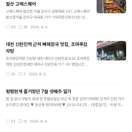
발산 고메스퀘어
글 내용
고메스퀘어 발산점 서울 강서구 공항대로 247 고메스퀘어
발산점서울 강서구 마곡동 797-1마곡퀸즈파크나인 건물
지하 1층 영업시간 11:00 ~ 21:30마지막 주문 20:30 까
작성시간
43
18
2026. 8. 6.
지 주차는 마곡퀸즈파크나인지하주차장 이용 후카운터 말
씀드리면 등록해 주신다. 쿠우쿠우는 예전부터골드로 리뉴
얼된 곳까지 다 가봤지만고메스퀘어 처음 방문해 보는 경
대전 신탄진역 근처 뼈해장국 맛집, 조마루감
송이 아무래도 비슷한 뷔페식인쿠우쿠우, 애슐리 등과비교
자탕
하게 될 수밖에 없었는데 주말에 방문해 가격은런치, 디너
글 내용
상관없이 1인 37,900 26.08월 기준으로쿠우쿠우골드 3
조마루감자탕 신탄점 대전 대덕구 신탄진로 836 조마루감
6,900애슐리퀸즈는 27,900 으로이중엔 가장 높은 가격
자탕 신탄진점대전 대덕구 신탄진동 117-39 영업시간 0
대 핫푸드, 콜드푸드, 디저트 등은다른 곳에 비해 가짓수가
9:00 ~ 24:00 가게 건물 지하주차장 이용 가능,근처 길가
작성시간
20
7
2026. 8. 5.
조금 적은듯 싶었으나초밥만큼은 종류도 다양하고퀄리티
에도 주차 가능하다. 신탄진역에서 대청댐 가는 길 쪽큰 길
도 굉장히 좋다고 느꼈..
가에 위치한 조마루감자탕 전엔 24시간 영업하던 곳이라
친구들이나 가족들과해장이나 늦은 식사 하러종종 찾던 곳
평범한게 즐거웠던 7월 넷째주 일기
이었는데어느새 12시까지만 영업으로 바뀌었구나.. 최신
글 내용
별 일 없이 무탈히 보낸 한 주월요일은 퇴근 후 정말 갑자기마라탕 당겨서 신탄 가기
메뉴판이 없어서배민 메뉴판으로 대체 ㅋㅋㅋ 뼈해장국 1
도미루고 찾아간 ▼ 둔산동 판다마라탕▼ 2026.04.25 - [맛집일기] - 위생 걱정
1,000 주문!! 기본찬은 깍두기와 겉절이,고추와 생양파, 쌈
없는 깔끔한 마라탕집! 디저트까지 만족스러웠던 대전 둔산동 판다마라탕 위생 걱정
장 함께 주시고K-패스트푸드답게 얼마 지나지 않아들깨 크
없는 깔끔한 마라탕집! 디저트까지 만족스러웠던 대전 둔산동 판다마라탕판다마라
게 한 숟가락 얹어주신뼈해장국, 공깃밥과 함께 등장! 앞접
작성시간
24
12
2026. 8. 4.
탕 둔산점대전 서구 둔산동 1023서통주차빌딩 건물 1층 영업시간 11:00 ~ 22:00
시에 큰 뼈 3덩이 정도 덜었는데그래도 살코기 덩어리 3~
주차는 서통주차빌딩 이용 후카운터에 말씀드리면 등록해 주신다. 이전에 맛있게 먹
4점이뚝배기 ..